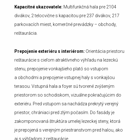
Kapacitné ukazovatele:
Multifunkčná hala pre 2104
divákov, 2 telocvične s kapacitou pre 237 divákov, 217
parkovacích miest, komerčné prevádzky – obchody,
reštaurácia.
Prepojenie exteriéru s interiérom:
Orientácia priestoru
reštaurácie s cieľom atraktívneho výhľadu na lezeckú
stenu, prepojenie vonkajšieho plató so vstupom
a obchodmi a prepojenie vstupnej haly s vonkajšou
terasou. Vstupná hala a
foyer sú tvorené zvýšeným
priestorom so schodiskom, vizuálne pokračujúcim do
exteriéru. Pred vstupom sa nachádza prekrytý verejný
priestor, chrániaci pred zlým počasím. Do fasády je
zakomponovaná štruktúra umelej lezeckej steny, ktorá
je prepojená s verejným priestranstvom pred halou, ako
aj s výhľadom z reštaurácie.