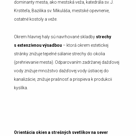
dominanty mesta, ako mestská veža, katedrála sv. J.
Krstiteľa, Bazilika sv. Mikuláša, mestské opevnenie,
ostatné kostoly a veže.
Okrem hlavnej haly sú navrhované skladby
strechy
s extenzívnou výsadbou
– ktorá okrem estetickej
stránky znižuje tepelné sálanie strechy do okolia
(prehrievanie mesta). Odparovaním zadržanej dažďovej
vody znižuje množstvo dažďovej vody ústiacej do
kanalizácie, znižuje prašnosť a prispieva k produkcii
kyslíka.
Orientácia okien a strešných svetlíkov na sever