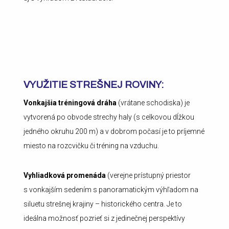
VYUŽITIE STREŠNEJ ROVINY:
Vonkajšia tréningová dráha
(vrátane schodiska) je
vytvorená po obvode strechy haly (s celkovou dĺžkou
jedného okruhu 200 m) a v dobrom počasí je to príjemné
miesto na rozcvičku či tréning na vzduchu.
Vyhliadková promenáda
(verejne prístupný priestor
s vonkajším sedením s panoramatickým výhľadom na
siluetu strešnej krajiny – historického centra. Je to
ideálna možnosť pozrieť si z jedinečnej perspektívy