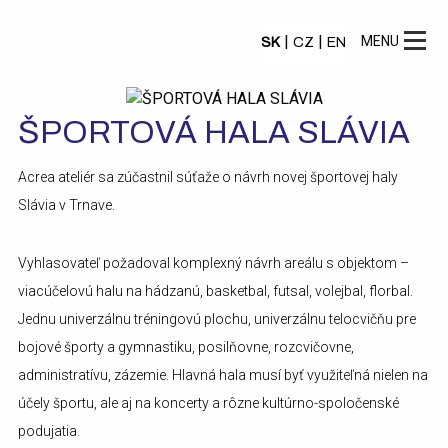
|
|
MENU
SK
CZ
EN
ŠPORTOVÁ HALA SLÁVIA
Acrea ateliér sa zúčastnil súťaže o návrh novej športovej haly
Slávia v Trnave.
Vyhlasovateľ požadoval komplexný návrh areálu s objektom –
viacúčelovú halu na hádzanú, basketbal, futsal, volejbal, florbal.
Jednu univerzálnu tréningovú plochu, univerzálnu telocvičňu pre
bojové športy a gymnastiku, posilňovne, rozcvičovne,
administratívu, zázemie. Hlavná hala musí byť využiteľná nielen na
účely športu, ale aj na koncerty a rôzne kultúrno-spoločenské
podujatia.