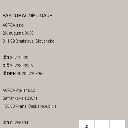
FAKTURAČNÉ ÚDAJE
ACREA s.r.o.
29. augusta 36/C
811 09 Bratislava, Slovensko
IČO
36779920
DIČ
2022393956
IČ DPH
SK2022393956
ACREA Atelier s.r.o.
Šafránkova 1238/1
155 00 Praha, Česká republika
IČO
09258604