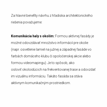
Za hlavné benefity návrhu z hľadiska architektonického
riešenia považujeme:
Komunikácia haly s okolím:
Formou aktívnej fasády je
možné odovzdávať množstvo informácií pre okolie
(napr. osvetlenie lamiel na južnej a západnej fasáde vo
farbách domáceho klubu či spoločenskej akcie alebo
formou videomapingu). Je to spôsob, ako
osloviť okoloidúcich na frekventovanej trase a odovzdať
im vizuálnu informáciu. Takáto fasáda sa stáva
aktívnym komunikačným prostriedkom.