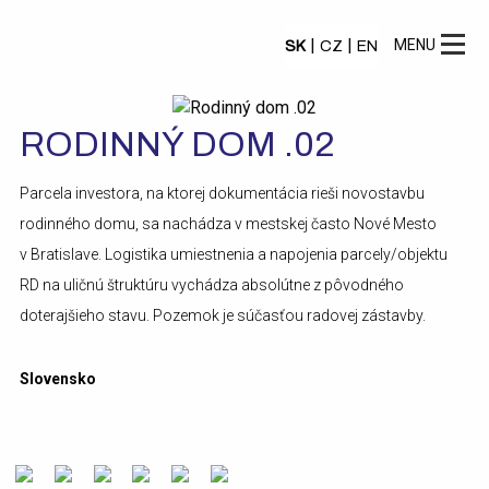
|
|
MENU
SK
CZ
EN
RODINNÝ DOM .02
Parcela investora, na ktorej dokumentácia rieši novostavbu
rodinného domu, sa nachádza v mestskej často Nové Mesto
v Bratislave. Logistika umiestnenia a napojenia parcely/objektu
RD na uličnú štruktúru vychádza absolútne z pôvodného
doterajšieho stavu. Pozemok je súčasťou radovej zástavby.
Slovensko