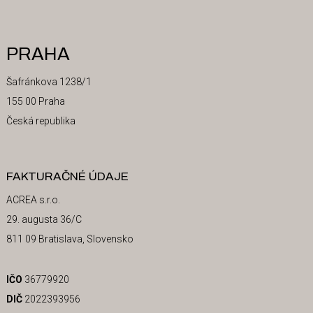
PRAHA
Šafránkova 1238/1
155 00 Praha
Česká republika
FAKTURAČNÉ ÚDAJE
ACREA s.r.o.
29. augusta 36/C
811 09 Bratislava, Slovensko
IČO
36779920
DIČ
2022393956