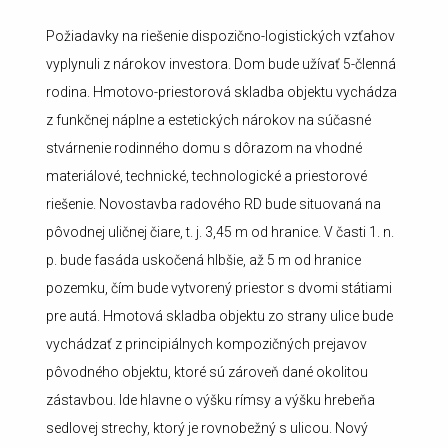
Požiadavky na riešenie dispozično-logistických vzťahov
vyplynuli z nárokov investora. Dom bude užívať 5-členná
rodina. Hmotovo-priestorová skladba objektu vychádza
z funkčnej náplne a estetických nárokov na súčasné
stvárnenie rodinného domu s dôrazom na vhodné
materiálové, technické, technologické a priestorové
riešenie. Novostavba radového RD bude situovaná na
pôvodnej uličnej čiare, t. j. 3,45 m od hranice. V časti 1. n.
p. bude fasáda uskočená hlbšie, až 5 m od hranice
pozemku, čím bude vytvorený priestor s dvomi státiami
pre autá. Hmotová skladba objektu zo strany ulice bude
vychádzať z principiálnych kompozičných prejavov
pôvodného objektu, ktoré sú zároveň dané okolitou
zástavbou. Ide hlavne o výšku rímsy a výšku hrebeňa
sedlovej strechy, ktorý je rovnobežný s ulicou. Nový