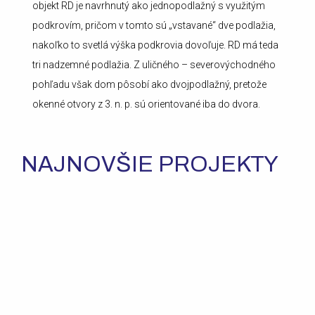
objekt RD je navrhnutý ako jednopodlažný s využitým
podkrovím, pričom v tomto sú „vstavané“ dve podlažia,
nakoľko to svetlá výška podkrovia dovoľuje. RD má teda
tri nadzemné podlažia. Z uličného – severovýchodného
pohľadu však dom pôsobí ako dvojpodlažný, pretože
okenné otvory z 3. n. p. sú orientované iba do dvora.
NAJNOVŠIE PROJEKTY
ZOBRAZIŤ
VIAC
ŠPECIALIZOVANÉ
ŠPECIALIZOVANÉ
ZARIADENIE
ZARIADENIE
ZOBRAZIŤ
VIAC
RAČIANSKE
RAČIANSKE
SLOVENSKO
MÝTO
MÝTO
ZOBRAZIŤ
VIAC