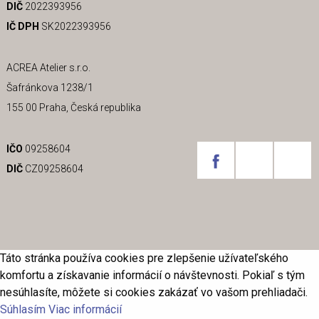
DIČ
2022393956
IČ DPH
SK2022393956
ACREA Atelier s.r.o.
Šafránkova 1238/1
155 00 Praha, Česká republika
IČO
09258604
DIČ
CZ09258604
Táto stránka používa cookies pre zlepšenie užívateľského
komfortu a získavanie informácií o návštevnosti. Pokiaľ s tým
nesúhlasíte, môžete si cookies zakázať vo vašom prehliadači.
Súhlasím
Viac informácií