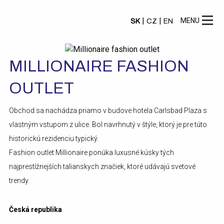
|
|
MENU
SK
CZ
EN
MILLIONAIRE FASHION
OUTLET
Obchod sa nachádza priamo v budove hotela Carlsbad Plaza s
vlastným vstupom z ulice. Bol navrhnutý v štýle, ktorý je pre túto
historickú rezidenciu typický.
Fashion outlet Millionaire ponúka luxusné kúsky tých
najprestížnejších talianskych značiek, ktoré udávajú svetové
trendy.
Česká republika