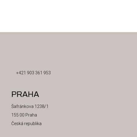
RAČIANSKE
MÝTO
+421 903 361 953
PRAHA
Šafránkova 1238/1
155 00 Praha
Česká republika