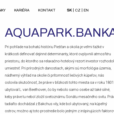
|
|
NKY
KARIÉRA
KONTAKT
SK
CZ
EN
AQUAPARK.BANK
Pri pohľade na bohatú históriu Piešťan a okolia je veľmi ťažké v
krátkosti definovať dejinné determinanty, ktoré ovplyvnili atmosféru
priestoru, do ktorého sa relaxačno-hotelový rezort investor rozhodo
umiestniť. Pri prírodných danostiach, akými sú morfológia územia,
nádherný výhľad na okolie či prítomnosť liečivých kúpeľov, nás
oslovila skutočnosť, že práve v blízkosti tohto miesta sa v roku 1801
ubytoval L. van Beethoven, čo by nebolo samo osebe až také silné,
keby práve tu nebol zložil svetoznámu Sonátu mesačného svitu. Prá
tadiaľto dochádzal z Bakchus vily, kde bol ubytovaný, na kúpeľný
ostrov, možno aj toto prostredie bolo jedným z inšpirujúcich faktoro