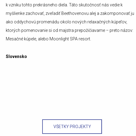
k vzniku tohto prekrásneho diela. Táto skutočnosť nás vedie k
myšlienke zachovať, zveľadiť Beethovenovu alej a zakomponovať ju
ako oddychovú promenádu okolo nových relaxačných kúpeľov,
ktorých pomenovanie si od majstra prepožičiavame – preto názov:
Mesačné kúpele, alebo Moonlight SPA resort.
Slovensko
VŠETKY PROJEKTY