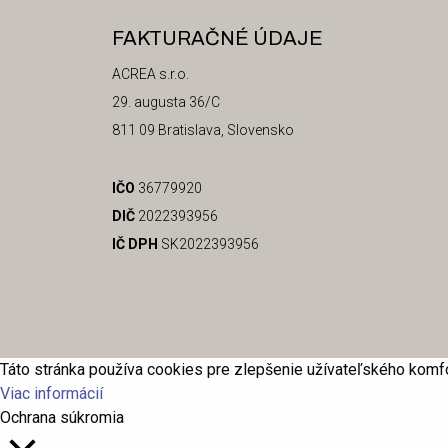
FAKTURAČNÉ ÚDAJE
ACREA s.r.o.
29. augusta 36/C
811 09 Bratislava, Slovensko
IČO
36779920
DIČ
2022393956
IČ DPH
SK2022393956
Táto stránka používa cookies pre zlepšenie užívateľského komfo
Viac informácií
Ochrana súkromia