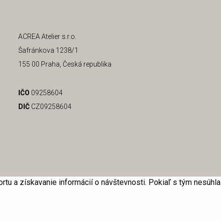
ACREA Atelier s.r.o.
Šafránkova 1238/1
155 00 Praha, Česká republika
IČO
09258604
DIČ
CZ09258604
rtu a získavanie informácií o návštevnosti. Pokiaľ s tým nesúhl