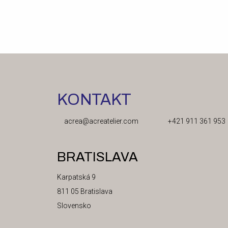
ŠPECIALIZOVANÉ
ZARIADENIE
KONTAKT
acrea@acreatelier.com
+421 911 361 953
BRATISLAVA
Karpatská 9
811 05 Bratislava
Slovensko