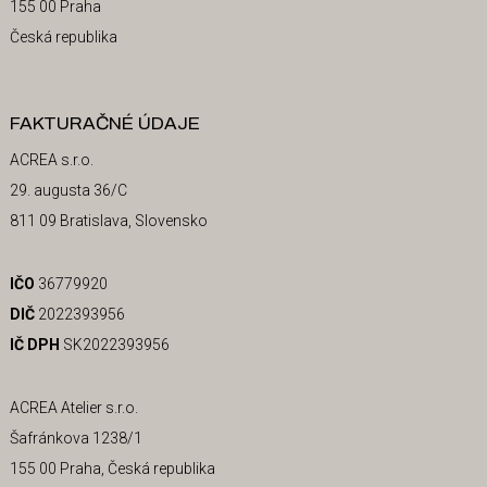
155 00 Praha
Česká republika
FAKTURAČNÉ ÚDAJE
ACREA s.r.o.
29. augusta 36/C
811 09 Bratislava, Slovensko
IČO
36779920
DIČ
2022393956
IČ DPH
SK2022393956
ACREA Atelier s.r.o.
Šafránkova 1238/1
155 00 Praha, Česká republika