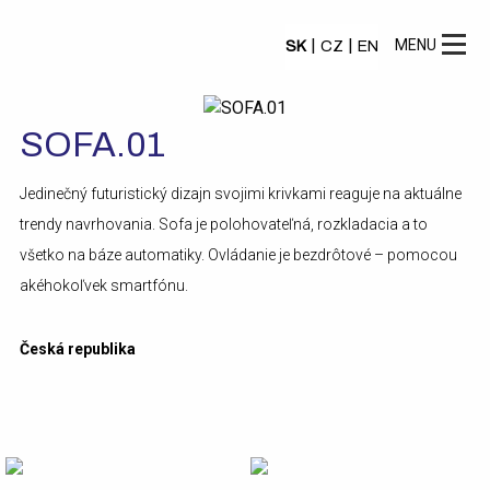
|
|
MENU
SK
CZ
EN
SOFA.01
Jedinečný futuristický dizajn svojimi krivkami reaguje na aktuálne
trendy navrhovania. Sofa je polohovateľná, rozkladacia a to
všetko na báze automatiky. Ovládanie je bezdrôtové – pomocou
akéhokoľvek smartfónu.
Česká republika