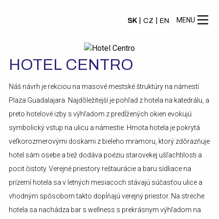
|
|
MENU
SK
CZ
EN
HOTEL CENTRO
Náš návrh je rekciou na masové mestské štruktúry na námestí
Plaza Guadalajara. Najdôležitejší je pohľad z hotela na katedrálu, a
preto hotelové izby s výhľadom z predĺžených okien evokujú
symbolický vstup na ulicu a námestie. Hmota hotela je pokrytá
veľkorozmerovými doskami z bieleho mramoru, ktorý zdôrazňuje
hotel sám osebe a tiež dodáva poéziu starovekej ušľachtilosti a
pocit čistoty. Verejné priestory reštaurácie a baru sídliace na
prízemí hotela sa v letných mesiacoch stávajú súčasťou ulice a
vhodným spôsobom takto dopĺňajú verejný priestor. Na streche
hotela sa nachádza bar s wellness s prekrásnym výhľadom na