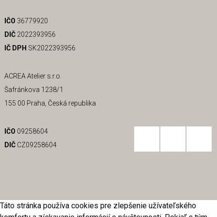
IČO
36779920
DIČ
2022393956
IČ DPH
SK2022393956
ACREA Atelier s.r.o.
Šafránkova 1238/1
155 00 Praha, Česká republika
IČO
09258604
DIČ
CZ09258604
Táto stránka používa cookies pre zlepšenie užívateľského