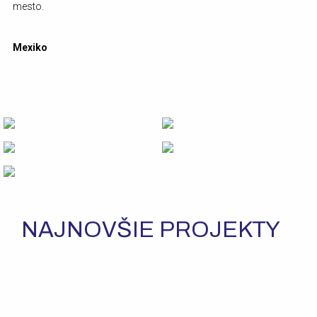
mesto.
Mexiko
NAJNOVŠIE PROJEKTY
ZOBRAZIŤ
VIAC
ŠPECIALIZOVANÉ
ŠPECIALIZOVANÉ
ZOBRAZIŤ